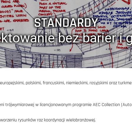
STANDARDY
ktowanie bez barier i 
uropejskimi, polskimi, francuskimi, niemieckimi, rosyjskimi oraz tur
eni trójwymiarowej w licencjonowanym programie AEC Collection (Autod
tworzeniu rysunków raz koordynacji wielobranżowej.