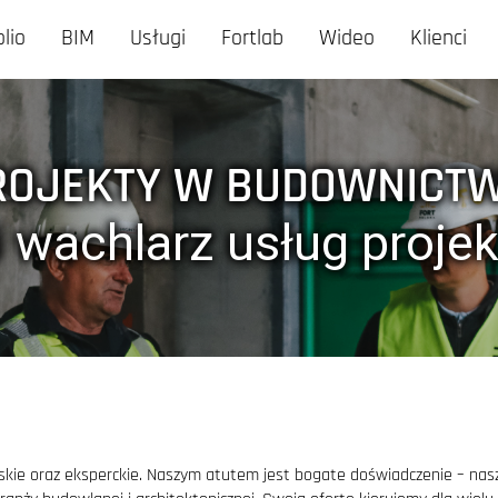
olio
BIM
Usługi
Fortlab
Wideo
Klienci
ROJEKTY W BUDOWNICTW
i wachlarz usług proje
erskie oraz eksperckie. Naszym atutem jest bogate doświadczenie – nasz