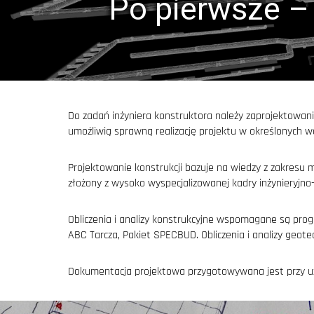
Po pierwsze –
Do zadań inżyniera konstruktora należy zaprojektowan
umożliwią sprawną realizację projektu w określonych 
Projektowanie konstrukcji bazuje na wiedzy z zakresu m
złożony z wysoko wyspecjalizowanej kadry inżynieryj
Obliczenia i analizy konstrukcyjne wspomagane są pr
ABC Tarcza, Pakiet SPECBUD. Obliczenia i analizy ge
Dokumentacja projektowa przygotowywana jest przy uży