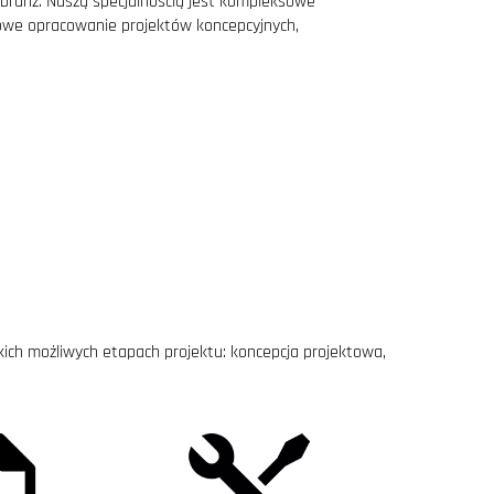
branż. Naszą specjalnością jest kompleksowe
żowe opracowanie projektów koncepcyjnych,
ch możliwych etapach projektu: koncepcja projektowa,