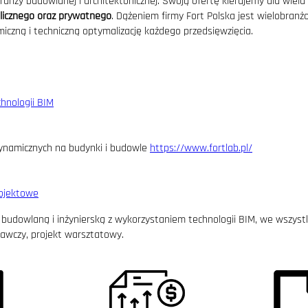
ży budowlanej i architektonicznej. Swoją ofertę kierujemy dla wielu 
blicznego oraz prywatnego
. Dążeniem firmy Fort Polska jest wielobran
czną i techniczną optymalizację każdego przedsięwzięcia.
chnologii BIM
ynamicznych na budynki i budowle
https://www.fortlab.pl/
rojektowe
dowlaną i inżynierską z wykorzystaniem technologii BIM, we wszystki
nawczy, projekt warsztatowy.