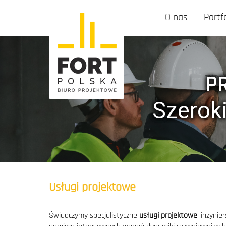
O nas
Portf
P
Szerok
Usługi projektowe
Świadczymy specjalistyczne
usługi projektowe
, inżyni