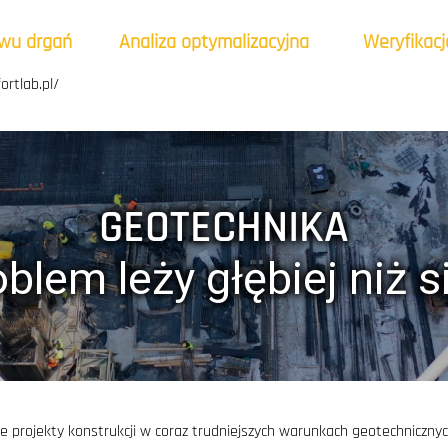
ywu drgań
Analiza optymalizacyjna
Weryfikacj
ortlab.pl/
GEOTECHNIKA
blem leży głębiej niż 
 projekty konstrukcji w coraz trudniejszych warunkach geotechnicznych