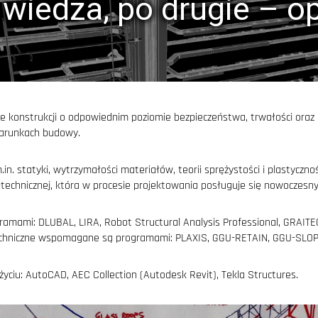
 wiedza, po drugie – 
ie konstrukcji o odpowiednim poziomie bezpieczeństwa, trwałości oraz
warunkach budowy.
.in. statyki, wytrzymałości materiałów, teorii sprężystości i plastycz
no-technicznej, która w procesie projektowania posługuje się nowoc
ogramami: DLUBAL, LIRA, Robot Structural Analysis Professional, GRA
otechniczne wspomagane są programami: PLAXIS, GGU-RETAIN, GGU-SLOP
ciu: AutoCAD, AEC Collection (Autodesk Revit), Tekla Structures.