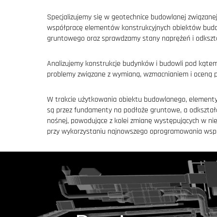
Specjalizujemy się w geotechnice budowlanej związa
współpracę elementów konstrukcyjnych obiektów budo
gruntowego oraz sprawdzamy stany naprężeń i odksz
Analizujemy konstrukcje budynków i budowli pod kąt
problemy związane z wymianą, wzmacnianiem i oceną 
W trakcie użytkowania obiektu budowlanego, elementy 
są przez fundamenty na podłoże gruntowe, a odkształ
nośnej, powodujące z kolei zmianę występujących w nie
przy wykorzystaniu najnowszego oprogramowania wspo