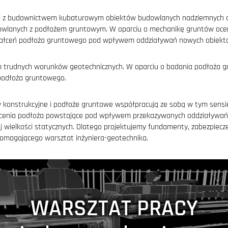
nej z budownictwem kubaturowym obiektów budowlanych nadziemnych o
wlanych z podłożem gruntowym. W oparciu o mechanikę gruntów oceni
tałceń podłoża gruntowego pod wpływem oddziaływań nowych obiekt
em trudnych warunków geotechnicznych. W oparciu o badania podłoża 
podłoża gruntowego.
konstrukcyjne i podłoże gruntowe współpracują ze sobą w tym sensie
cenia podłoża powstające pod wpływem przekazywanych oddziaływań w
j wielkości statycznych. Dlatego projektujemy fundamenty, zabezpiecze
magającego warsztat inżyniera-geotechnika.
WARSZTAT PRACY