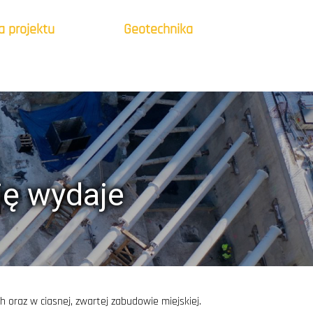
a projektu
Geotechnika
się wydaje
 oraz w ciasnej, zwartej zabudowie miejskiej.