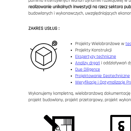
pomimo intensywnych wahań dynamiki rozwojowej w bran
realizowanie unikalnych inwestycji na rzecz sektora pu
budowlanych i wykonawczych, uwzględniających ekonomi
ZAKRES USŁUG :
Projekty Wielobranżowe w
te
Projekty Konstrukcji
Ekspertyzy techniczne
Analizy drgań
i oddziaływań d
Due Diligence
Projektowanie Geotechniczne
Weryfikacje i Optymalizacje P
Wykonujemy kompletną, wielobranżową dokumentację bu
projekt budowlany, projekt przetargowy, projekt wyko