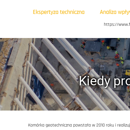
Ekspertyza techniczna
Analiza wpł
https://www.f
Kiedy pro
Komórka geotechniczna powstała w 2010 roku i realizuje