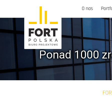
O nas
Portf
Ponad 1000 zr
FOR