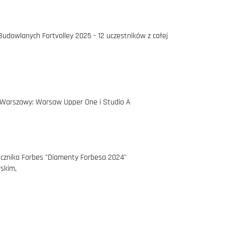
m Budowlanych Fortvolley 2025 - 12 uczestników z całej
 Warszawy: Warsaw Upper One i Studio A
ęcznika Forbes "Diamenty Forbesa 2024"
skim,
ęcznika Forbes "Diamenty Forbesa 2023"