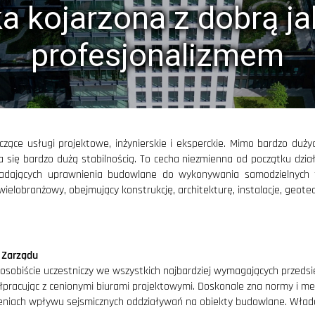
2013
 kojarzona z dobrą jak
poszerzenie zakresu usług o pro
skomplikowanych konstrukcji st
profesjonalizmem
w Polsce oraz za granicą
2012
rzy użyciu modelu 3D (konstrukcja
 w Szczecinie) i nagroda specjalna
nd BIM Awards 2012 za ten projekt
2011
wdrożenie w pracowni projektowe
czące usługi projektowe, inżynierskie i eksperckie. Mimo bardzo duż
w przestrzeni trójwymiarowej ora
ię bardzo dużą stabilnością. To cecha niezmienna od początku działa
szczegółowe informacje pomocne 
iadających uprawnienia budowlane do wykonywania samodzielnych f
2010
elobranżowy, obejmujący konstrukcję, architekturę, instalacje, geotec
 oferta i zakres usług mają pomóc
ch warunkach geotechnicznych oraz
asnej, zwartej zabudowie miejskiej
2009
 Zarządu
dynamiczna działalność w stolicy
osobiście uczestniczy we wszystkich najbardziej wymagających przedsię
budynku Ministerstwa Spraw Zag
łpracując z cenionymi biurami projektowymi. Doskonale zna normy i m
w Aszchabadzie; otwarcie oddzia
ieniach wpływu sejsmicznych oddziaływań na obiekty budowlane. Włada
Nowakowski