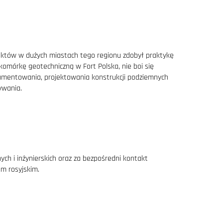
ojektów w dużych miastach tego regionu zdobył praktykę
omórkę geotechniczną w Fort Polska, nie boi się
damentowania, projektowania konstrukcji podziemnych
im w sektorze budownictwa przemysłowego, projekt
ływania.
go centrum logistycznego Logopark (286 500 m2)
y konstrukcji żelbetowej fabryki Nissan koło
ch i inżynierskich oraz za bezpośredni kontakt
em rosyjskim.
jektów w Turkmenistanie (Teatr Narodowy
ja usług na rynek wschodni; powstaje spółka Milarys
ają Radosław Michalski i Paweł Lachowicz