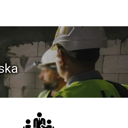
skim,
ki laboratoryjnej FORT LAB zajmującej się badaniami
nologii BIM,
ska
 2019 Tekla BIM Awards,