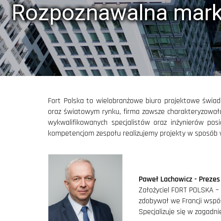
Rozpoznawalna marka
pierwszy projekt warsztatowy konstrukcji stalowej p
zadaszenia Filharmonii im. Mieczysława Karłowicza
Tekla Pola
Fort Polska to wielobranżowe biuro projektowe świad
oraz światowym rynku, firma zawsze charakteryzowała s
wykwalifikowanych specjalistów oraz inżynierów pos
kompetencjom zespołu realizujemy projekty w sposób wi
powstanie komórki geotechnicznej, której
w projektowaniu konstrukcji w coraz trudniejszy
ci
Paweł Lachowicz - Prezes
Założyciel FORT POLSKA – 
zdobywał we Francji wspó
Specjalizuje się w zagadn