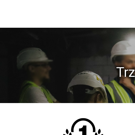
zakończenie realizacji projektów na terenie Ro
Usprawnienie współpracy wielobranżowej w techn
wykorzystanie platform chmurowych do koo
Tr
nagroda w kategorii projekty komercyjne Tekla BIM A
za projekt konstrukcji wysokościowca Warsaw UNIT. 
i stalowej wykonano w środowisku 3d, wymiana info
procesu projektowego z wykorzystaniem narzędzi 
opracowano w Tekla Structures. Architektura: P
Architektury Sp
nagroda w konkursie BIM d'Or Awards 2