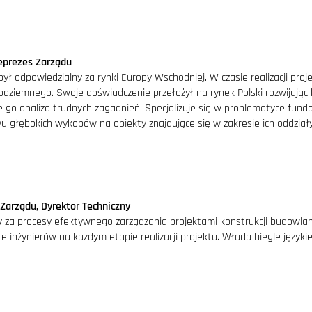
2008
0 inżynierów-konstruktorów; FORT
ów konstrukcji, a profesjonalizm
stają docenione przez francuskich
eprezes Zarządu
ternational) i owocują intensywną
był odpowiedzialny za rynki Europy Wschodniej. W czasie realizacji pr
współpracą
ziemnego. Swoje doświadczenie przełożył na rynek Polski rozwijając k
2007
 go analiza trudnych zagadnień. Specjalizuje się w problematyce fun
duża aktywność na rynku rosyjsk
wu głębokich wykopów na obiekty znajdujące się w zakresie ich oddzia
wykonawczy konstrukcji ogromne
w Pyszmie oraz projekt wykonawcz
Petersburga
2005
wykupuje udziały w FORT POLSKA od
Zarządu, Dyrektor Techniczny
ają Milarys Polska oraz Christian
y za procesy efektywnego zarządzania projektami konstrukcji budowlany
 do biura przy ul. Nowotoruńskiej
ce inżynierów na każdym etapie realizacji projektu. Włada biegle języki
kszenie zespołu do 54 inżynierów
2004
pierwszy z ponad dziesięciu pro
w Aszchabacie) oraz intensyfikac
Polska, której właścicielami zost