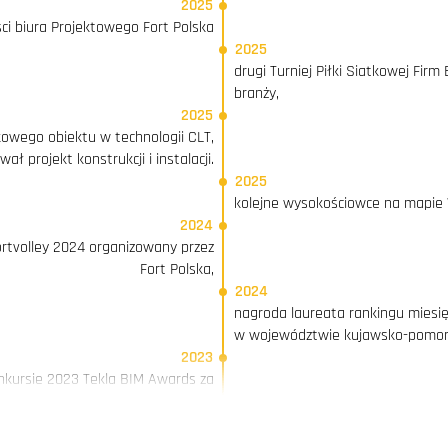
2025
ości biura Projektowego Fort Polska
2025
drugi Turniej Piłki Siatkowej Fir
branży,
2025
owego obiektu w technologii CLT,
ł projekt konstrukcji i instalacji.
2025
kolejne wysokościowce na mapie
2024
ortvolley 2024 organizowany przez
Fort Polska,
2024
nagroda laureata rankingu miesi
w województwie kujawsko-pomor
2023
onkursie 2023 Tekla BIM Awards za
rtowej w Gorzowie Wielkopolskim,
2023
nagroda laureata rankingu miesi