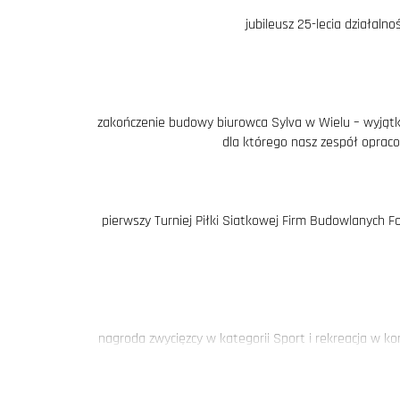
jubileusz 25-lecia działaln
zakończenie budowy biurowca Sylva w Wielu – wyjątk
dla którego nasz zespół opracowa
pierwszy Turniej Piłki Siatkowej Firm Budowlanych F
nagroda zwycięzcy w kategorii Sport i rekreacja w k
projekt Areny Gorzów - hali widowiskowo-spo