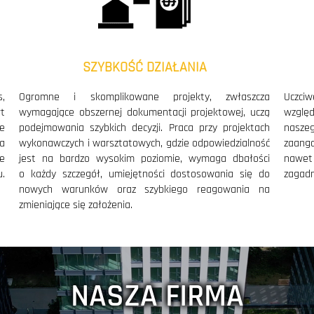
lio projektowego o kolejny projekt
nie usług o studium wykonalności
cedur formalno-administracyjnych
 projektowych etapach inwestycji
SZYBKOŚĆ DZIAŁANIA
2017
realizacja projektów w pełnym BI
,
Ogromne i skomplikowane projekty, zwłaszcza
Uczci
wielobranżowe
t
wymagające obszernej dokumentacji projektowej, uczą
wzglę
2016
e
podejmowania szybkich decyzji. Praca przy projektach
nasze
BIM Awards 2016 za model Blicken
a
wykonawczych i warsztatowych, gdzie odpowiedzialność
zaang
ania i poziomu oferowanych usług
e
jest na bardzo wysokim poziomie, wymaga dbałości
nawet
ztatowych konstrukcji w sektorze
.
o każdy szczegół, umiejętności dostosowania się do
zagadn
budownictwa energetycznego
nowych warunków oraz szybkiego reagowania na
2015
zmieniające się założenia.
wzbogacenie usług o kompleksow
oferty projektów warsztatowych 
2014
2014 za model Wielofunkcyjnej Sali
-Kongresowe Jordanki); wdrożenie
elowania konstrukcji żelbetowych
NASZA FIRMA
ia precyzyjnych modeli konstrukcji