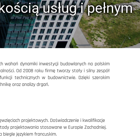
ością usług i pełnym
jekty warsztatowe wielkogabarytowych,
alowych w sektorze budownictwa energetycznego
j parametrycznego modelowania konstrukcji stalowych
ych wahań dynamiki inwestycji budowlanych na polskim
z tworzenia dokładnych modeli, które zawierają
lności. Od 2008 roku firmę tworzy stały i silny zespół
do wykorzystania w technologii BIM
unkcji technicznych w budownictwie. Dzięki szerokim
hnikę oraz analizy drgań.
 Turkmenistanu: projekty koncepcyjne i wykonawcze
wzięciach projektowych. Doświadczenie i kwalifikacje
ranicznych oraz Banku Narodowego Halkbank
etody projektowania stosowane w Europie Zachodniej.
łu w Warszawie, którego dyrektorem zostaje Jakub
 biegle językiem francuskim.