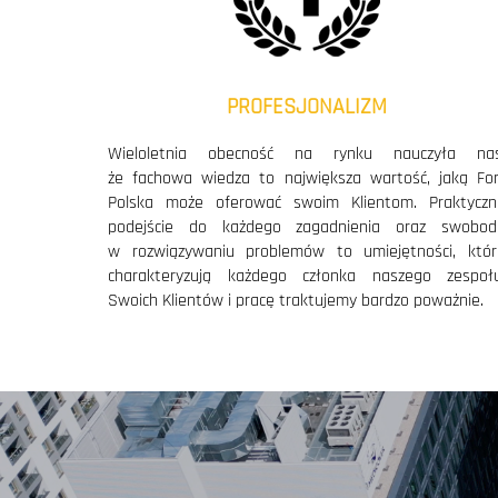
realizowanego wspólnie z Vinci, poszerzenie portfo
realizowany w pełnym BIMie (Skanska) wzbogace
inwestycji budowlanych, przeprowadzanie pro
w przedprojektowych i
PROFESJONALIZM
Wieloletnia obecność na rynku nauczyła nas
że fachowa wiedza to największa wartość, jaką For
Polska może oferować swoim Klientom. Praktyczn
nagroda specjalna w konkursie Construsoft 
podejście do każdego zagadnienia oraz swobod
Haningeterrassen w Sztokholmie; utrzymanie zauf
w rozwiązywaniu problemów to umiejętności, któr
w zakresie projektów wykonawczych i wars
charakteryzują każdego członka naszego zespołu
Swoich Klientów i pracę traktujemy bardzo poważnie.
I miejsce w konkursie Tekla Global BIM Awards 
Koncertowej w Toruniu (Centrum Kulturalno
w pracowni projektowej parametrycznego mod
w przestrzeni trójwymiarowej oraz tworzen