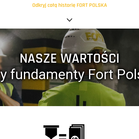
Odkryj całą historię FORT POLSKA
w województwie kujawsko-pomor
2022
sji - solidaryzujemy się z Ukrainą.
ologii BIM wszystkich branż oraz
rdynacji i zarządzania projektami
wielobranżowymi,
2021
utworzenie specjalistycznej komór
NASZE WARTOŚCI
i analizą drgań, ciągły rozwój tech
2020
zy fundamenty Fort Pol
wards 2020, otrzymaliśmy nagrodę
Projekt konstrukcji żelbetowej jak
rmacji z pozostałymi uczestnikami
BIM. Projekt konstrukcji stalowej
rojekt Polsko-Belgijska Pracownia
. z o. o. Inwestor Ghelamco Poland
2019
nagroda publiczności w konkursie
2018
018 dla wielobranżowego projektu