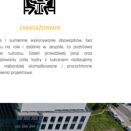
ZAANGAŻOWANIE
Mie dla Vinci, Ghelamco; wzbogacenie usług o projekty
we I sumienne wykonywanie obowiązków, bez
du na role i zadania w zespole, to podstawa
go sukcesu. Dzięki prawdziwej pasji oraz
ażowaniu całej kadry z sukcesem realizujemy
 najbardziej skomplikowane i pracochłonne
ienia projektowe.
ą obsługę inwestycji budowlanych oraz powiększenie
o stalowe konstrukcje pełnomorskie (offshore)