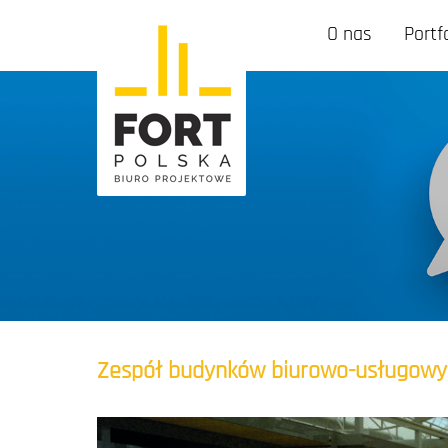
O nas
Portf
Zespół budynków biurowo-usługowy