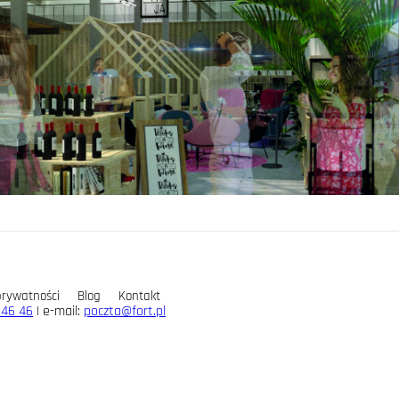
prywatności
Blog
Kontakt
 46 46
| e-mail:
poczta@fort.pl