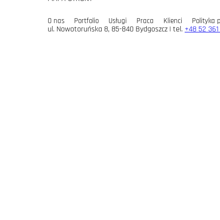
O nas
Portfolio
Usługi
Praca
Klienci
Polityka 
ul. Nowotoruńska 8, 85-840 Bydgoszcz | tel.
+48 52 361