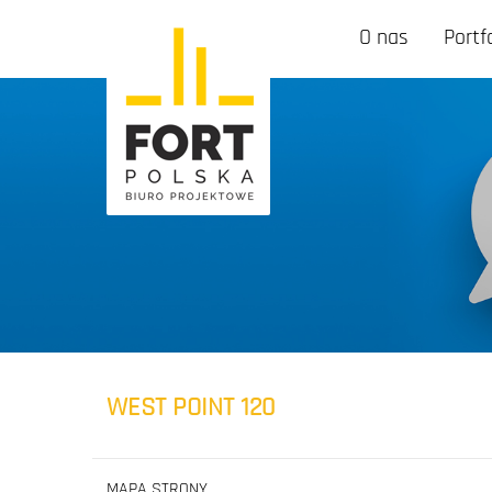
O nas
Portf
WEST POINT 120
MAPA STRONY