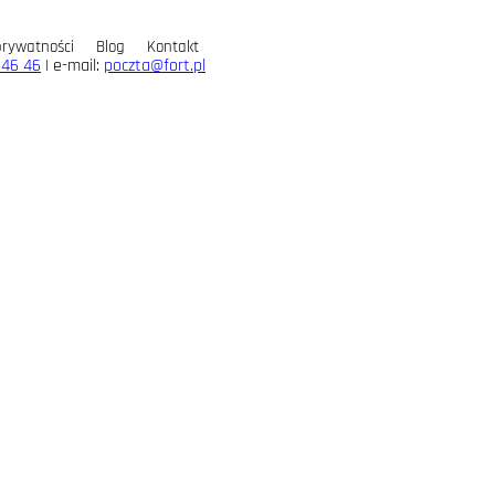
prywatności
Blog
Kontakt
 46 46
| e-mail:
poczta@fort.pl