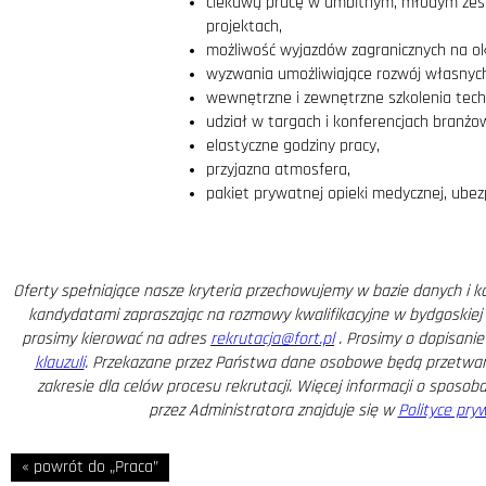
ciekawą pracę w ambitnym, młodym zes
projektach,
możliwość wyjazdów zagranicznych na o
wyzwania umożliwiające rozwój własnych
wewnętrzne i zewnętrzne szkolenia tech
udział w targach i konferencjach branżo
elastyczne godziny pracy,
przyjazna atmosfera,
pakiet prywatnej opieki medycznej, ubezp
Oferty spełniające nasze kryteria przechowujemy w bazie danych i 
kandydatami zapraszając na rozmowy kwalifikacyjne w bydgoskiej s
prosimy kierować na adres
rekrutacja@fort.pl
. Prosimy o dopisanie 
klauzuli
. Przekazane przez Państwa dane osobowe będą przetwar
zakresie dla celów procesu rekrutacji. Więcej informacji o sposo
przez Administratora znajduje się w
Polityce pry
« powrót do „Praca”