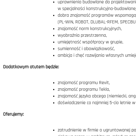
uprawnienia budowlane do projektowani
w specjalności konstrukcyjno-budowlanej
dobra znajomość programów wspomagając
(PL-WIN, ROBOT, DLUBAL-RFEM, SPECBU
znajomość norm konstrukcyjnych,
wyobraźnia przestrzenna,
umiejętność współpracy w grupie,
sumienność i obowiązkowość,
ambicja i chęć rozwijania własnych umiej
Dodatkowym atutem będzie:
znajomość programu Revit,
znajomość programu Tekla,
znajomość języka obcego (niemiecki, angi
doświadczenie co najmniej 5-cio letnie w
Oferujemy:
zatrudnienie w firmie o ugruntowanej poz