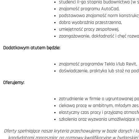
studenci II-go stopnia budownictwa (w s
znajomość programu AutoCad,
podstawowa znajomość norm konstrukcy
dobra wyobraźnia przestrzenna,
umiejętność pracy zespołowej,
zaangażowanie, dokładność i chęć rozw
Dodatkowym atutem będzie:
znajomość programów Tekla i/lub Revit,
doświadczenie, praktyka lub staż na po
Oferujemy:
zatrudnienie w firmie o ugruntowanej poz
ciekawą pracę w ambitnym, młodym zesp
elastyczny czas pracy i przyjazną atmosf
szkolenia oraz wyzwania umożliwiające 
Oferty spełniające nasze kryteria przechowujemy w bazie danych i 
kandydatami zapraszając na rozmowy kwalifikacyjne w bydgoskiej s