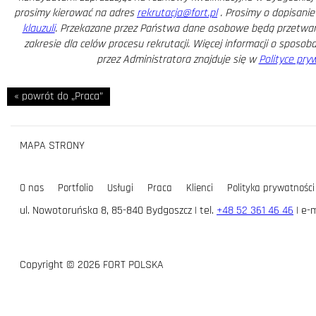
prosimy kierować na adres
rekrutacja@fort.pl
. Prosimy o dopisanie 
klauzuli
. Przekazane przez Państwa dane osobowe będą przetwar
zakresie dla celów procesu rekrutacji. Więcej informacji o sposo
przez Administratora znajduje się w
Polityce pry
« powrót do „Praca”
MAPA STRONY
O nas
Portfolio
Usługi
Praca
Klienci
Polityka prywatności
ul. Nowotoruńska 8, 85-840 Bydgoszcz | tel.
+48 52 361 46 46
| e-m
Copyright © 2026 FORT POLSKA