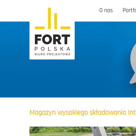
O nas
Portf
Magazyn wysokiego składowania In