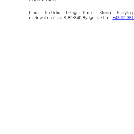
O nas
Portfolio
Usługi
Praca
Klienci
Polityka 
ul. Nowotoruńska 8, 85-840 Bydgoszcz | tel.
+48 52 361