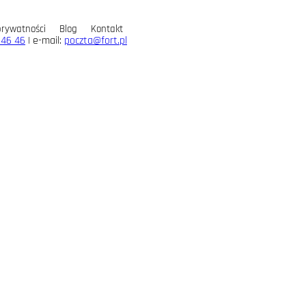
prywatności
Blog
Kontakt
 46 46
| e-mail:
poczta@fort.pl